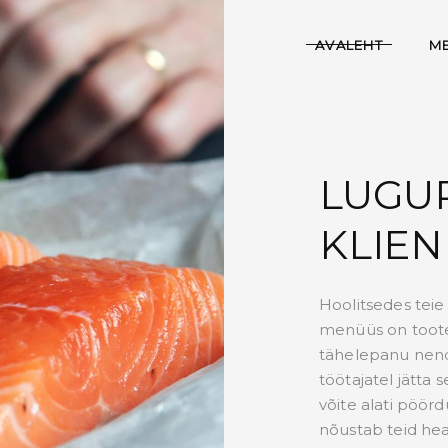
AVALEHT
M
LUGU
KLIEN
Hoolitsedes teie 
menüüs on toote
tähelepanu nend
töötajatel jätta 
võite alati pöörd
nõustab teid he