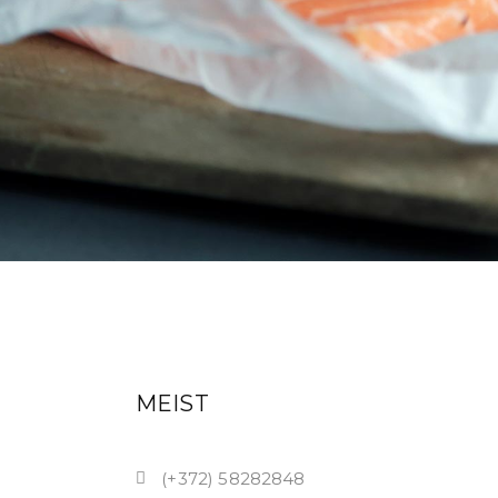
MEIST
(+372) 58282848