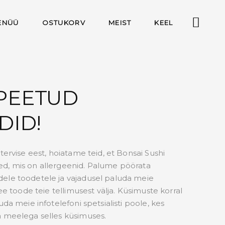
ENÜÜ
OSTUKORV
MEIST
KEEL
PEETUD
DID!
tervise eest, hoiatame teid, et Bonsai Sushi
d, mis on allergeenid. Palume pöörata
ele toodetele ja vajadusel paluda meie
see toode teie tellimusest välja. Küsimuste korral
uda meie infotelefoni spetsialisti poole, kes
a meelega selles küsimuses.