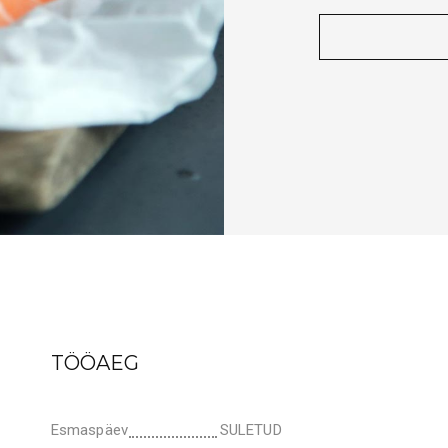
TÖÖAEG
Esmaspäev
SULETUD