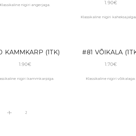
1.90
€
Klassikaline nigiri angerjaga.
Klassikaline nigiri kaheksajalga
LISA KORVI
LISA KORVI
0 KAMMKARP (1TK)
#81 VÕIKALA (1T
1.90
€
1.70
€
assikaline nigiri kammkarpiga.
Klassikaline nigiri võikalaga.
1
2