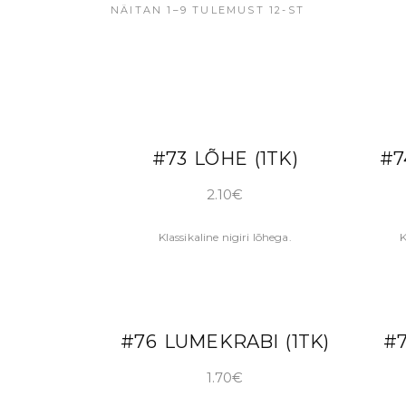
NÄITAN 1–9 TULEMUST 12-ST
LISA KORVI
#73 LÕHE (1TK)
#7
2.10
€
Klassikaline nigiri lõhega.
K
LISA KORVI
#76 LUMEKRABI (1TK)
#7
1.70
€