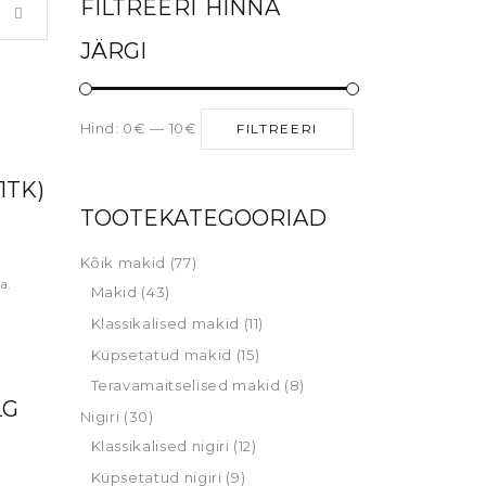
FILTREERI HINNA
JÄRGI
Hind:
0€
—
10€
FILTREERI
1TK)
TOOTEKATEGOORIAD
Kõik makid
(77)
a.
Makid
(43)
Klassikalised makid
(11)
Küpsetatud makid
(15)
Teravamaitselised makid
(8)
LG
Nigiri
(30)
Klassikalised nigiri
(12)
Küpsetatud nigiri
(9)