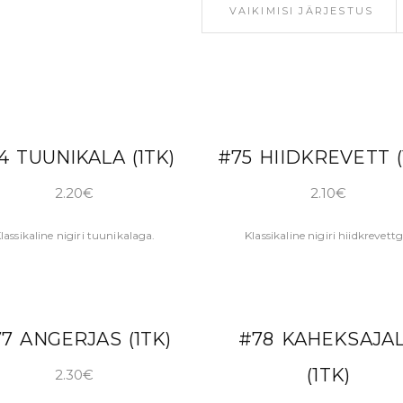
VAIKIMISI JÄRJESTUS
LISA KORVI
LISA KORVI
4 TUUNIKALA (1TK)
#75 HIIDKREVETT (
2.20
€
2.10
€
lassikaline nigiri tuunikalaga.
Klassikaline nigiri hiidkrevettg
LISA KORVI
LISA KORVI
7 ANGERJAS (1TK)
#78 KAHEKSAJA
(1TK)
2.30
€