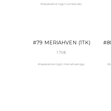
Klassikaline nigiri lumekrabi.
LISA KORVI
#79 MERIAHVEN (1TK)
#8
1.70
€
Klassikaline nigiri meriahveniga.
Kl